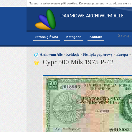
Ta strona wykorzystuje pliki cookies. Korzystając ze strony, zgadzasz się na
DARMOWE ARCHIWUM ALLE
Szukaj:
Strona główna
Kategorie
Kontakt
Archiwum Alle
>
Kolekcje
>
Pieniądz papierowy
>
Europa
>
Cypr 500 Mils 1975 P-42