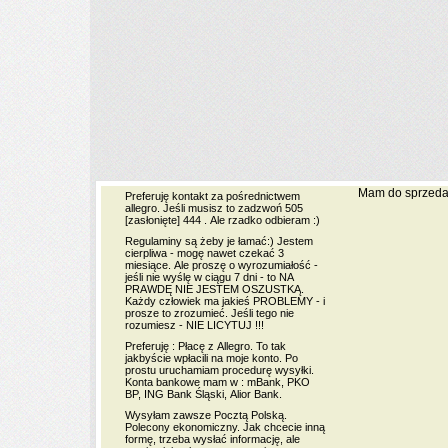
Mam do sprzedan
Preferuję kontakt za pośrednictwem
allegro. Jeśli musisz to zadzwoń 505
[zasłonięte]
444 . Ale rzadko odbieram :)
Regulaminy są żeby je łamać:) Jestem
cierpliwa - mogę nawet czekać 3
miesiące. Ale proszę o wyrozumiałość -
jeśli nie wyślę w ciągu 7 dni - to NA
PRAWDĘ NIE JESTEM OSZUSTKĄ.
Każdy człowiek ma jakieś PROBLEMY - i
prosze to zrozumieć. Jeśli tego nie
rozumiesz - NIE LICYTUJ !!!
Preferuję : Płacę z Allegro. To tak
jakbyście wpłacili na moje konto. Po
prostu uruchamiam procedurę wysyłki.
Konta bankowe mam w : mBank, PKO
BP, ING Bank Śląski, Alior Bank.
Wysyłam zawsze Pocztą Polską.
Polecony ekonomiczny. Jak chcecie inną
formę, trzeba wysłać informację, ale