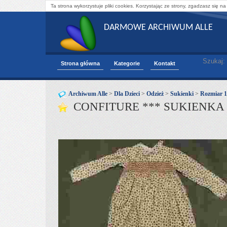
Ta strona wykorzystuje pliki cookies. Korzystając ze strony, zgadzasz się na
DARMOWE ARCHIWUM ALLE
Szukaj:
Strona główna
Kategorie
Kontakt
Archiwum Alle
>
Dla Dzieci
>
Odzież
>
Sukienki
>
Rozmiar 
CONFITURE *** SUKIENKA 