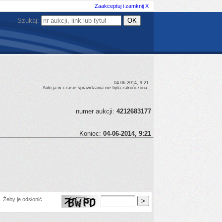
Zaakceptuj i zamknij X
Szukaj:
04-06-2014, 9:21
Aukcja w czasie sprawdzania nie była zakończona.
numer aukcji:
4212683177
Koniec:
04-06-2014, 9:21
 Żeby je odsłonić