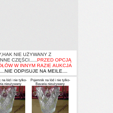
,HAK NIE UŻYWANY Z
 INNE CZĘŚCI......
PRZED OPCJĄ
ÓŁÓW W INNYM RAZIE AUKCJA
.NIE ODPISUJE NA MEILE....
na lód i nie tylko-
Pojemnik na lód i nie tylko-
ria nieużywany
Bavaria nieużywany