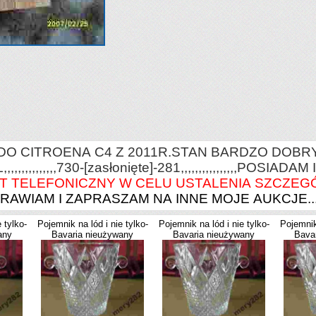
O CITROENA C4 Z 2011R.STAN BARDZO DOBRY
,,,,,,,,,,730-
[zasłonięte]
-281,,,,,,,,,,,,,,,,POSIADAM
T TELEFONICZNY W CELU USTALENIA SZCZEG
AWIAM I ZAPRASZAM NA INNE MOJE AUKCJE.....
 tylko-
Pojemnik na lód i nie tylko-
Pojemnik na lód i nie tylko-
Pojemnik 
any
Bavaria nieużywany
Bavaria nieużywany
Bava