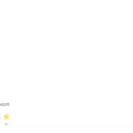
te]
105