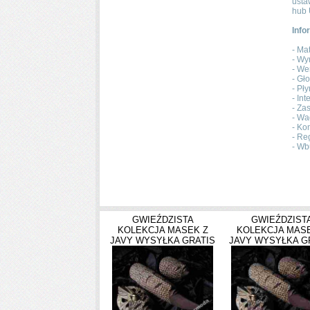
usta
hub 
Info
- Ma
- Wy
- We
- Gł
- Pł
- In
- Za
- Wa
- Ko
- Re
- Wb
GWIEŹDZISTA
GWIEŹDZIST
KOLEKCJA MASEK Z
KOLEKCJA MASE
JAVY WYSYŁKA GRATIS
JAVY WYSYŁKA G