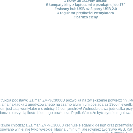
// nowy atrakcyjny design
// kompatybilny z laptopami o przekątnej do 17"
// własny hub USB aż 3 porty USB 2.0
// regulator prędkości wentylatora
// bardzo cichy
trukcja podstawki Zalman ZM-NC3000U pozwoliła na zwiększenie powierzchni, któr
jalna nakładka z anodyzowanego na czarno aluminium posiada aż 1300 niewielk
rem jest tutaj wentylator o średnicy 22 centymetrów! Wolnoobrotowa jednostka przy
starcza olbrzymią ilość chłodnego powietrza. Prędkość może być płynnie regulowa
tawkę chłodzącą Zalman ZM-NC3000U cechuje elegancki design oraz przemyślan
osowano w niej nie tylko wysokiej klasy aluminium, ale również tworzywo ABS. Ką