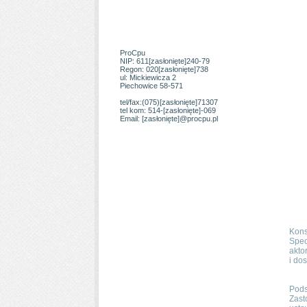
ProCpu
NIP:
611
[zasłonięte]
240-79
Regon:
020
[zasłonięte]
738
ul:
Mickiewicza 2
Piechowice 58-571
tel/fax:
(075)
[zasłonięte]
71307
tel kom:
514-
[zasłonięte]
-069
Email:
[zasłonięte]
@procpu.pl
Kons
Spec
akto
i do
Pods
Zast