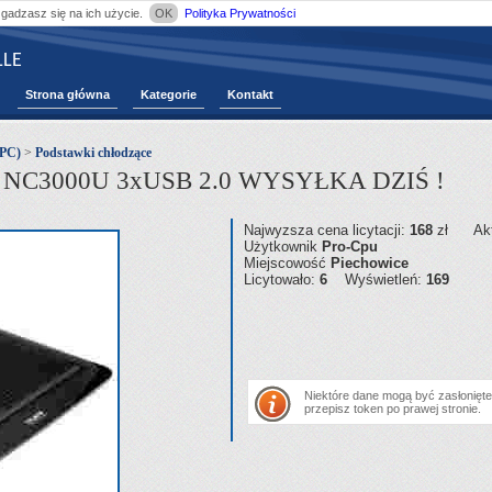
zgadzasz się na ich użycie.
OK
Polityka Prywatności
LE
Strona główna
Kategorie
Kontakt
 PC)
>
Podstawki chłodzące
C3000U 3xUSB 2.0 WYSYŁKA DZIŚ !
Najwyzsza cena licytacji:
168
zł
Ak
Użytkownik
Pro-Cpu
Miejscowość
Piechowice
Licytowało:
6
Wyświetleń:
169
Niektóre dane mogą być zasłonięte.
przepisz token po prawej stronie.