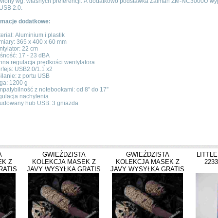
wiony wg. własnych preferencji. A dodatkowo podstawka Zalman ZM-NC3000U wyp
USB 2.0.
rmacje dodatkowe:
teriał: Aluminium i plastik
miary: 365 x 400 x 60 mm
ntylator: 22 cm
ośność: 17 - 23 dBA
ynna regulacja prędkości wentylatora
terfejs: USB2.0/1.1 x2
silanie: z portu USB
ga: 1200 g
mpatybilność z notebookami: od 8” do 17”
gulacja nachylenia
udowany hub USB: 3 gniazda
A
GWIEŹDZISTA
GWIEŹDZISTA
LITTL
K Z
KOLEKCJA MASEK Z
KOLEKCJA MASEK Z
2233
RATIS
JAVY WYSYŁKA GRATIS
JAVY WYSYŁKA GRATIS