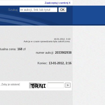
Zaakceptuj i zamknij X
Szukaj:
19-01-2012, 3:10
Aukcja w czasie sprawdzania była zakończona.
tualna cena:
168
zł
numer aukcji:
2033902938
Koniec:
13-01-2012, 2:16
 Żeby je odsłonić