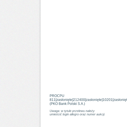
PROCPU
811
[zasłonięte]
212400
[zasłonięte]
10201
[zasłonię
(PKO Bank Polski S.A.)
Uwaga: w tytule przelewu należy
umieścić login allegro oraz numer aukcji.