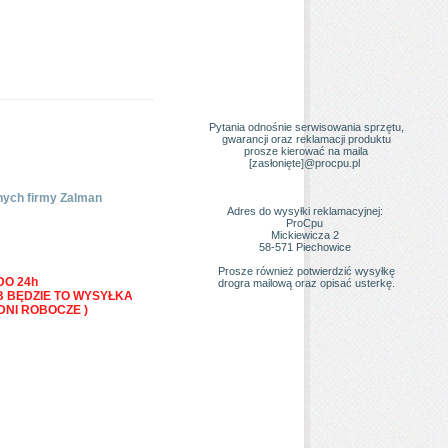
Pytania odnośnie serwisowania sprzętu,
gwarancji oraz reklamacji produktu
prosze kierować na maila
[zasłonięte]
@procpu.pl
nych firmy Zalman
Adres do wysyłki reklamacyjnej:
ProCpu
Mickiewicza 2
58-571 Piechowice
Prosze również potwierdzić wysyłkę
O 24h
drogra mailową oraz opisać usterkę.
B BĘDZIE TO WYSYŁKA
DNI ROBOCZE )