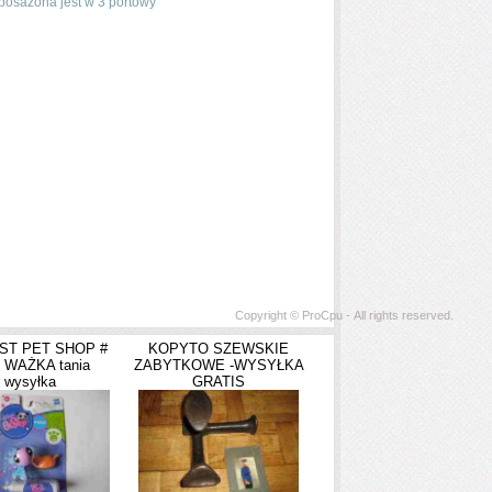
osażona jest w 3 portowy
Copyright © ProCpu - All rights reserved.
EST PET SHOP #
KOPYTO SZEWSKIE
 WAŻKA tania
ZABYTKOWE -WYSYŁKA
wysyłka
GRATIS