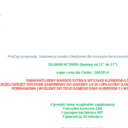
ProCpu proponuje: Najnowszy model chłodzenia dla komputerów przenoś
ZALMAN NC3000U (laptopy od 11" do 17")
super cena dla Ciebie : 168,00 zł
GWARANTUJEMY BARDZO SZYBKĄ WYSYŁKĘ KURIERSKĄ D
JEŻELI SPRZĘT ZOSTANIE ZAMÓWIONY DO GODZINY 14:30 i OPŁACONY (LU
POBRANIOWA ) WYŚLEMY GO TEGO SAMEGO DNIA KURIEREM !! ( W 
// produkt nowy oryginalnie zapakowany
// wysyłka kurierem 24H
// paragon lub faktura VAT
// gwarancja 24 miesiące