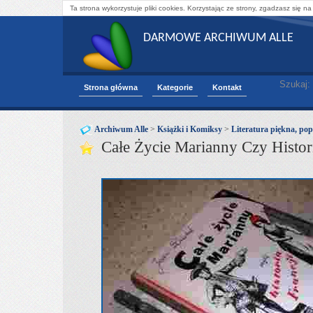
Ta strona wykorzystuje pliki cookies. Korzystając ze strony, zgadzasz się na
DARMOWE ARCHIWUM ALLE
Szukaj:
Strona główna
Kategorie
Kontakt
Archiwum Alle
>
Książki i Komiksy
>
Literatura piękna, pop
Całe Życie Marianny Czy Histor