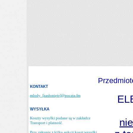
Przedmiot
KONTAKT
mlody_
[zasłonięte]
@poczta.fm
EL
WYSYŁKA
Koszty wysyłki podane są w zakładce
ni
Transport i płatność.
Przy zakupie z kilku aukcji koszt wysyłki