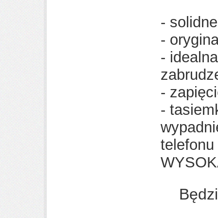
- solidn
- orygin
- idealn
zabrudz
- zapięc
- tasiem
wypadnię
telefonu 
WYSOK
Będz