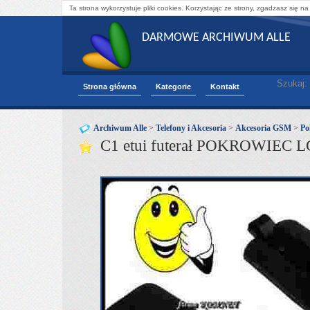
Ta strona wykorzystuje pliki cookies. Korzystając ze strony, zgadzasz się na
DARMOWE ARCHIWUM ALLE
Szukaj:
Strona główna
Kategorie
Kontakt
Archiwum Alle
>
Telefony i Akcesoria
>
Akcesoria GSM
>
Po
C1 etui futerał POKROWIEC 