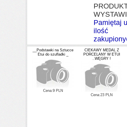
PRODUK
WYSTAWI
Pamiętaj 
ilość
zakupiony
__Podstawki na Sztucce
CIEKAWY MEDAL Z
Etui do szufladki _
PORCELANY W ETUI
..WĘGRY !
Cena:9 PLN
Cena:23 PLN