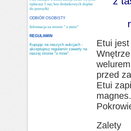
z t
opłacasz 1 raz, bez dodatkowych dopłat
do przesyłki
ODBIÓR OSOBISTY
Informacja na stronie " o mnie"
REGULAMIN
Etui jes
Kupując na naszych aukcjach -
akceptujesz regulamin zawarty na
Wnętrze 
naszej stronie "o mnie".
welurem 
przed z
Etui zap
magnes
Pokrowie
Zalety