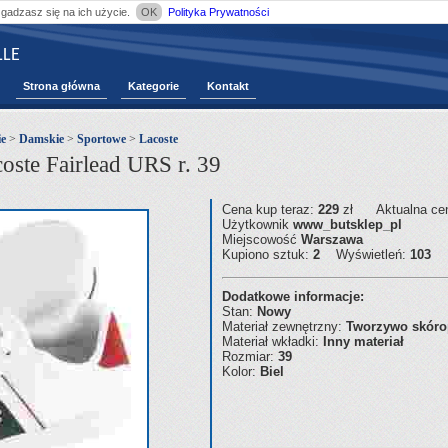
zgadzasz się na ich użycie.
OK
Polityka Prywatności
LE
Strona główna
Kategorie
Kontakt
e
>
Damskie
>
Sportowe
>
Lacoste
ste Fairlead URS r. 39
Cena kup teraz:
229
zł
Aktualna ce
Użytkownik
www_butsklep_pl
Miejscowość
Warszawa
Kupiono sztuk:
2
Wyświetleń:
103
Dodatkowe informacje:
Stan:
Nowy
Materiał zewnętrzny:
Tworzywo skór
Materiał wkładki:
Inny materiał
Rozmiar:
39
Kolor:
Biel