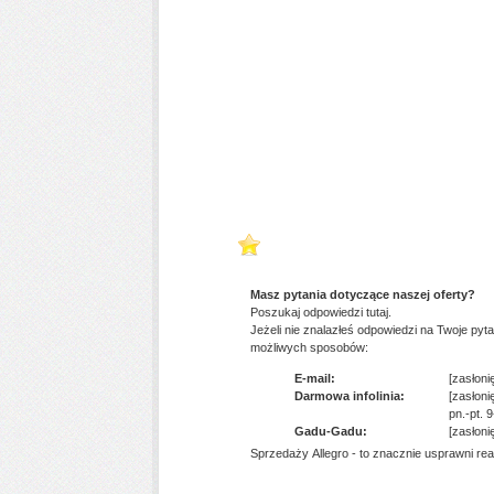
Masz pytania dotyczące naszej oferty?
Poszukaj odpowiedzi tutaj.
Jeżeli nie znalazłeś odpowiedzi na Twoje pyta
możliwych sposobów:
E-mail:
[zasłonię
Darmowa infolinia:
[zasłonię
pn.-pt. 
Gadu-Gadu:
[zasłonię
Sprzedaży Allegro - to znacznie usprawni rea