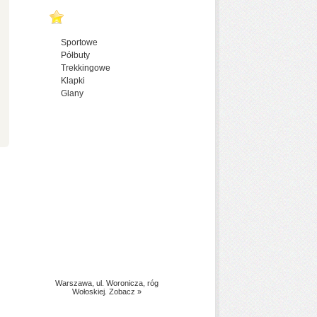
Sportowe
Półbuty
Trekkingowe
Klapki
Glany
Wszystkie, zaprezentowane na
naszych aukcjach buty są
wysyłane
ZA DARMO
.
Paczki wysyłamy firmą
kurierską UPS, a czas
doręczenia to nawet 24h -
szczegóły znajdziesz tutaj.
Warszawa, ul. Woronicza, róg
Wołoskiej. Zobacz »