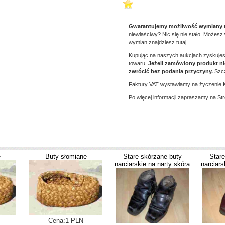
Gwarantujemy możliwość wymiany r
niewłaściwy? Nic się nie stało. Możes
wymian znajdziesz tutaj.
Kupując na naszych aukcjach zyskujes
towaru.
Jeżeli zamówiony produkt n
zwrócić bez podania przyczyny.
Szcz
Faktury VAT wystawiamy na życzenie Kli
Po więcej informacji zapraszamy na St
e
Buty słomiane
Stare skórzane buty
Stare
narciarskie na narty skóra
narciars
Cena:1 PLN