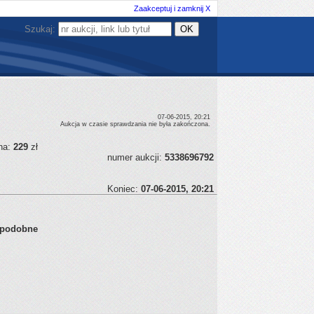
Zaakceptuj i zamknij X
Szukaj:
07-06-2015, 20:21
Aukcja w czasie sprawdzania nie była zakończona.
na:
229
zł
numer aukcji:
5338696792
Koniec:
07-06-2015, 20:21
opodobne