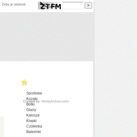
 Żeby je odsłonić
Sportowe
Kozaki
Created by:
MediaAmbassador
Botki
Glany
Kalosze
Klapki
Czółenka
Balerinki