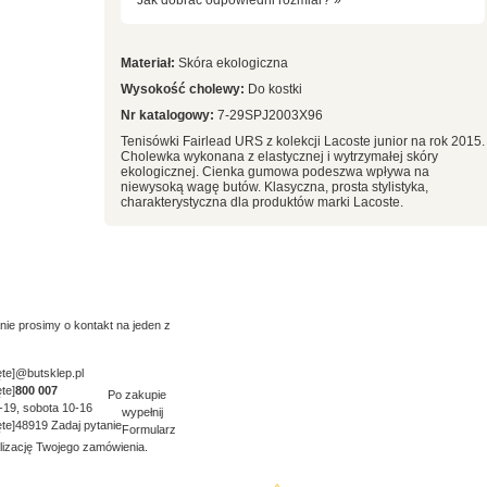
Jak dobrać odpowiedni rozmiar? »
Materiał:
Skóra ekologiczna
Wysokość cholewy:
Do kostki
Nr katalogowy:
7-29SPJ2003X96
Tenisówki Fairlead URS z kolekcji Lacoste junior na rok 2015.
Cholewka wykonana z elastycznej i wytrzymałej skóry
ekologicznej. Cienka gumowa podeszwa wpływa na
niewysoką wagę butów. Klasyczna, prosta stylistyka,
charakterystyczna dla produktów marki Lacoste.
nie prosimy o kontakt na jeden z
te]
@butsklep.pl
te]
800
007
Po zakupie
9-19, sobota 10-16
wypełnij
te]
48919 Zadaj pytanie
Formularz
lizację Twojego zamówienia.