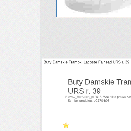
Buty Damskie Trampki Lacoste Fairlead URS r. 39
Buty Damskie Tram
URS r. 39
©
www_ButSklep_pl
2015. Wszelkie prawa za
Symbol produktu: LC170-b05