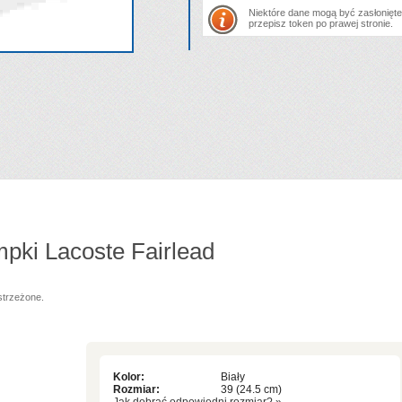
Niektóre dane mogą być zasłonięte.
przepisz token po prawej stronie.
pki Lacoste Fairlead
strzeżone.
Kolor:
Biały
Rozmiar:
39 (24.5 cm)