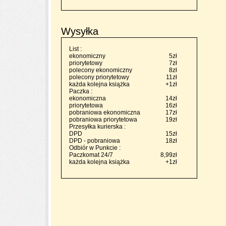
Wysyłka
List :
ekonomiczny
5zł
priorytetowy
7zł
polecony ekonomiczny
8zł
polecony priorytetowy
11zł
każda kolejna książka
+1zł
Paczka :
ekonomiczna
14zł
priorytetowa
16zł
pobraniowa ekonomiczna
17zł
pobraniowa priorytetowa
19zł
Przesyłka kurierska :
DPD
15zł
DPD - pobraniowa
18zł
Odbiór w Punkcie :
Paczkomat 24/7
8,99zł
każda kolejna książka
+1zł