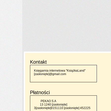
Kontakt
Księgarnia internetowa
"KsiążkaLand"
[zasłonięte]
@gmail.com
Płatności
PEKAO S.A
13 1240
[zasłonięte]
3
[zasłonięte]
0151110
[zasłonięte]
452225