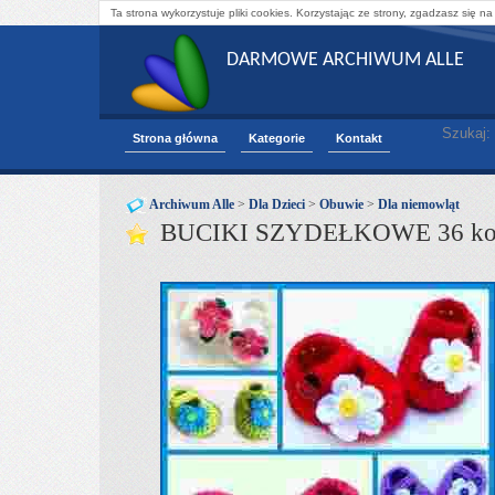
Ta strona wykorzystuje pliki cookies. Korzystając ze strony, zgadzasz się na
DARMOWE ARCHIWUM ALLE
Szukaj:
Strona główna
Kategorie
Kontakt
Archiwum Alle
>
Dla Dzieci
>
Obuwie
>
Dla niemowląt
BUCIKI SZYDEŁKOWE 36 kol