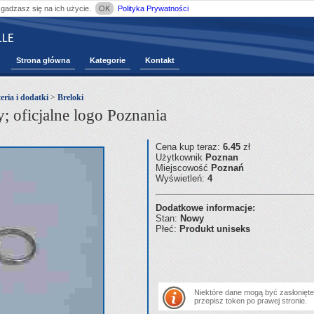
zgadzasz się na ich użycie.
OK
Polityka Prywatności
LE
Strona główna
Kategorie
Kontakt
eria i dodatki
>
Breloki
; oficjalne logo Poznania
Cena kup teraz:
6.45
zł
Użytkownik
Poznan
Miejscowość
Poznań
Wyświetleń:
4
Dodatkowe informacje:
Stan:
Nowy
Płeć:
Produkt uniseks
Niektóre dane mogą być zasłonięte.
przepisz token po prawej stronie.