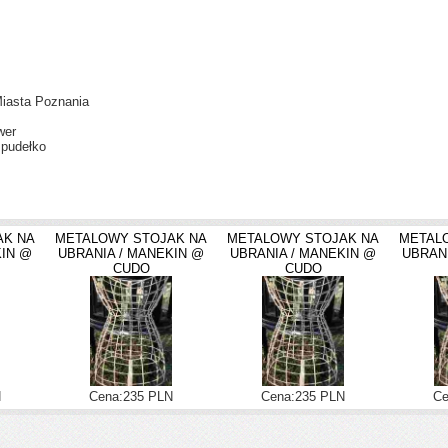
Miasta Poznania
wer
 pudełko
AK NA
METALOWY STOJAK NA
METALOWY STOJAK NA
METAL
KIN @
UBRANIA / MANEKIN @
UBRANIA / MANEKIN @
UBRAN
CUDO
CUDO
N
Cena:235 PLN
Cena:235 PLN
Ce