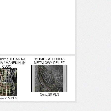
OWY STOJAK NA
DŁONIE - A. DURER -
IA / MANEKIN @
METALOWY RELIEF
CUDO
Cena:20 PLN
na:235 PLN