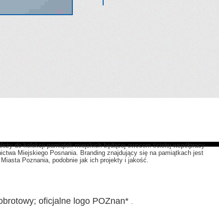
leży do kolekcji pamiątek miejskich będącej owocem ścisłej współpracy
ctwa Miejskiego Posnania. Branding znajdujący się na pamiątkach jest
iasta Poznania, podobnie jak ich projekty i jakość.
obrotowy; oficjalne logo POZnan*
.