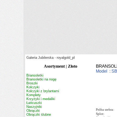
Galeria Jubilerska - royalgold_pl
BRANSOL
Asortyment | Złoto
Model : S
Bransoletki
Bransoletki na nogę
Broszki
Kolczyki
Kolczyki z brylantami
Komplety
Krzyżyki i medaliki
Łańcuszki
Naszyjniki
Próba srebra:
Obrączki
Splot:
Obrączki ślubne