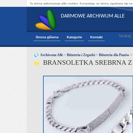
Ta strona wykorzystuje pliki cookies. Korzystając ze strony, zgadzasz się na
DARMOWE ARCHIWUM ALLE
Szukaj:
Strona główna
Kategorie
Kontakt
Archiwum Alle
>
Biżuteria i Zegarki
>
Biżuteria dla Panów
BRANSOLETKA SREBRNA Z