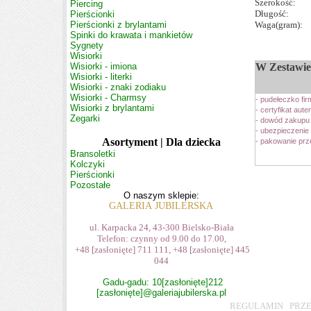
Szerokość:
Piercing
Długość:
Pierścionki
Pierścionki z brylantami
Waga(gram):
Spinki do krawata i mankietów
Sygnety
Wisiorki
Wisiorki - imiona
W Zestawie
Wisiorki - literki
Wisiorki - znaki zodiaku
Wisiorki - Charmsy
- pudełeczko f
Wisiorki z brylantami
- certyfikat aut
Zegarki
- dowód zakup
- ubezpieczenie
Asortyment | Dla dziecka
- pakowanie prz
Bransoletki
Kolczyki
Pierścionki
Pozostałe
O naszym sklepie:
GALERIA JUBILERSKA
ul. Karpacka 24, 43-300 Bielsko-Biała
Telefon: czynny od 9.00 do 17.00,
+48
[zasłonięte]
711 111, +48
[zasłonięte]
445
044
Gadu-gadu: 10
[zasłonięte]
212
[zasłonięte]
@galeriajubilerska.pl
REGULAMIN
|
PRZ