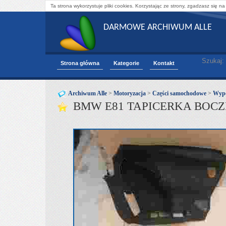
Ta strona wykorzystuje pliki cookies. Korzystając ze strony, zgadzasz się na
DARMOWE ARCHIWUM ALLE
Szukaj:
Strona główna
Kategorie
Kontakt
Archiwum Alle
>
Motoryzacja
>
Części samochodowe
>
Wypo
BMW E81 TAPICERKA BOC