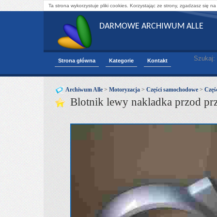
Ta strona wykorzystuje pliki cookies. Korzystając ze strony, zgadzasz się na
DARMOWE ARCHIWUM ALLE
Szukaj:
Strona główna
Kategorie
Kontakt
Archiwum Alle
>
Motoryzacja
>
Części samochodowe
>
Częśc
Blotnik lewy nakladka przod pr