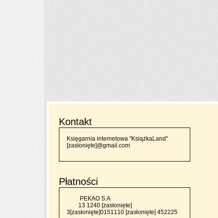
Kontakt
Księgarnia internetowa
"KsiążkaLand"
[zasłonięte]
@gmail.com
Płatności
PEKAO S.A
13 1240
[zasłonięte]
3
[zasłonięte]
0151110
[zasłonięte]
452225