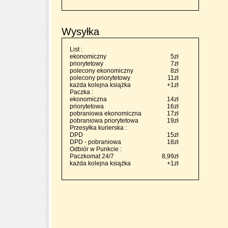
Wysyłka
List :
ekonomiczny
5zł
priorytetowy
7zł
polecony ekonomiczny
8zł
polecony priorytetowy
11zł
każda kolejna książka
+1zł
Paczka :
ekonomiczna
14zł
priorytetowa
16zł
pobraniowa ekonomiczna
17zł
pobraniowa priorytetowa
19zł
Przesyłka kurierska :
DPD
15zł
DPD - pobraniowa
18zł
Odbiór w Punkcie :
Paczkomat 24/7
8,99zł
każda kolejna książka
+1zł