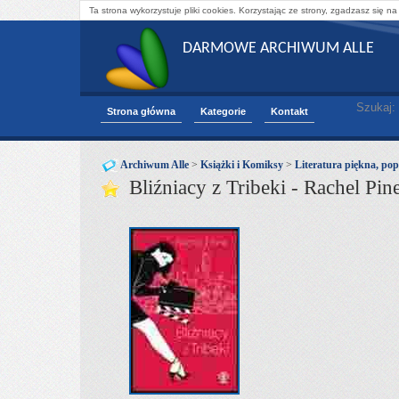
Ta strona wykorzystuje pliki cookies. Korzystając ze strony, zgadzasz się na
DARMOWE ARCHIWUM ALLE
Szukaj:
Strona główna
Kategorie
Kontakt
Archiwum Alle
>
Książki i Komiksy
>
Literatura piękna, pop
Bliźniacy z Tribeki - Rachel Pin