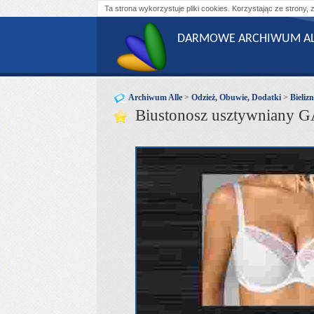
Ta strona wykorzystuje pliki cookies. Korzystając ze strony, 
DARMOWE ARCHIWUM AL
Archiwum Alle
>
Odzież, Obuwie, Dodatki
>
Bieliz
Biustonosz usztywniany GA