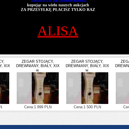
- faktura Vat na życzenie klienta.
kupując na wielu naszych aukcjach
ZA PRZESYŁKĘ PŁACISZ TYLKO RAZ
BIUSTONOSZ
ALISA
marki
linii miseczek koronka. Boczki z gładkiej mikrofibry, wzmocnione pionową fiszbi
Y,
ZEGAR STOJĄCY,
ZEGAR STOJĄCY,
ZEG
, XIX
DREWNIANY, BIAŁY, XIX
DREWNIANY, BIAŁY, XIX
DREWNI
w.
w.
N
Cena:1 999 PLN
Cena:1 500 PLN
Cen