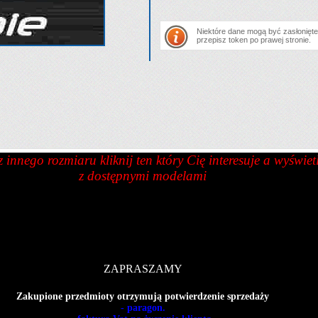
Niektóre dane mogą być zasłonięte.
przepisz token po prawej stronie.
z innego rozmiaru kliknij ten który Cię interesuje a wyświet
z dostępnymi modelami
70C
70D
70E
70F
75A
75B
75C
75D
75E
75F
80A
80
0H
70I
70J
70K
75G
75H
75I
75J
75K
80G
0C
90D
90E
90F
95B
95C
95D
95E
95F
100B
1
0H
90I
90J
90K
95G
95H
95I
95J
95K
100G
1
ZAPRASZAMY
 innych aukcjach dostępne
inne modele bielizny
GAIA
Zakupione przedmioty otrzymują potwierdzenie sprzedaży
- paragon.