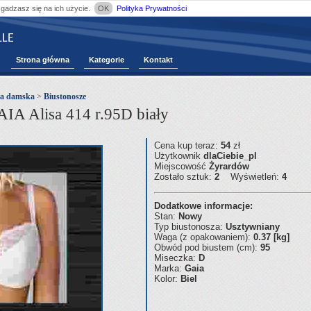
zgadzasz się na ich użycie.
OK
Polityka Prywatności
LE
Strona główna
Kategorie
Kontakt
na damska
>
Biustonosze
IA Alisa 414 r.95D biały
Cena kup teraz:
54
zł
Użytkownik
dlaCiebie_pl
Miejscowość
Żyrardów
Zostało sztuk:
2
Wyświetleń:
4
Dodatkowe informacje:
Stan:
Nowy
Typ biustonosza:
Usztywniany
Waga (z opakowaniem):
0.37 [kg]
Obwód pod biustem (cm):
95
Miseczka:
D
Marka:
Gaia
Kolor:
Biel