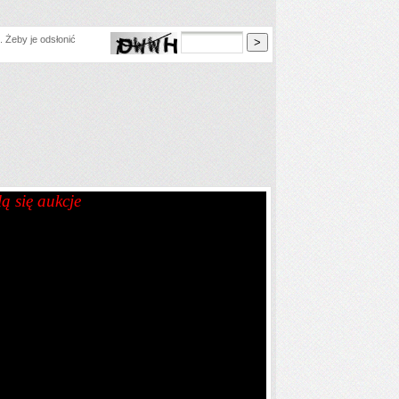
 Żeby je odsłonić
lą się aukcje
B
80C
80D
80E
80F
80I
80H
80J
80K
00C
100D
100E
100F
00H
100I
100J
100K