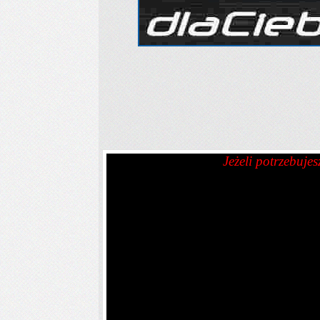
Jeżeli potrzebujes
65D
65E
65F
65G
65H
65I
70A
70B
70G
7
85B
85C
85D
85E
85F
90B
9
85G
85H
85I
85J
85K
90G
9
Na