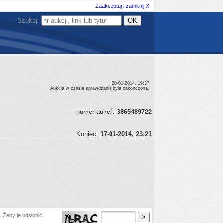
Zaakceptuj i zamknij X
Szukaj:
20-01-2014, 19:37
Aukcja w czasie sprawdzania była zakończona.
numer aukcji:
3865489722
Koniec:
17-01-2014, 23:21
 Żeby je odsłonić