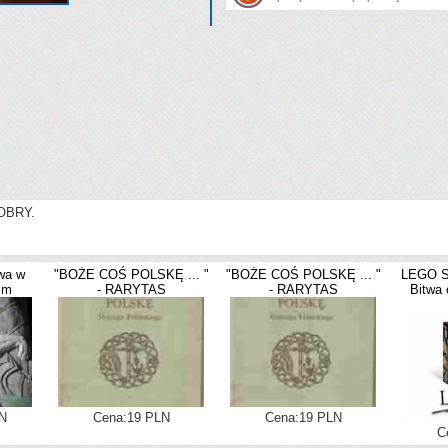
OBRY.
wa w
"BOŻE COŚ POLSKĘ ... "
"BOŻE COŚ POLSKĘ ... "
LEGO S
kim
- RARYTAS
- RARYTAS
Bitwa
N
Cena:19 PLN
Cena:19 PLN
C