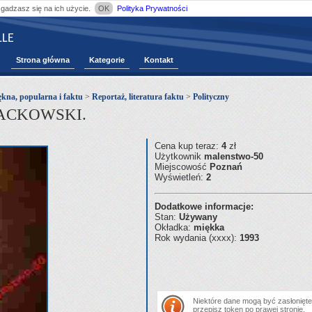
zgadzasz się na ich użycie.
OK
Polityka Prywatności
LE
Strona główna
Kategorie
Kontakt
ękna, popularna i faktu
>
Reportaż, literatura faktu
>
Polityczny
JACKOWSKI.
Cena kup teraz:
4
zł
Użytkownik
malenstwo-50
Miejscowość
Poznań
Wyświetleń:
2
Dodatkowe informacje:
Stan:
Używany
Okładka:
miękka
Rok wydania (xxxx):
1993
Niektóre dane mogą być zasłonięte.
przepisz token po prawej stronie.