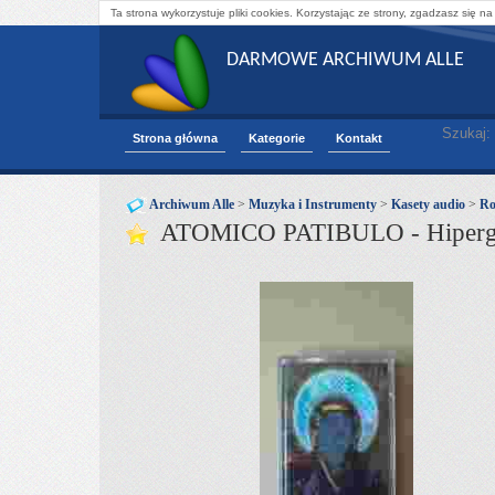
Ta strona wykorzystuje pliki cookies. Korzystając ze strony, zgadzasz się na
DARMOWE ARCHIWUM ALLE
Szukaj:
Strona główna
Kategorie
Kontakt
Archiwum Alle
>
Muzyka i Instrumenty
>
Kasety audio
>
Ro
ATOMICO PATIBULO - Hipergl