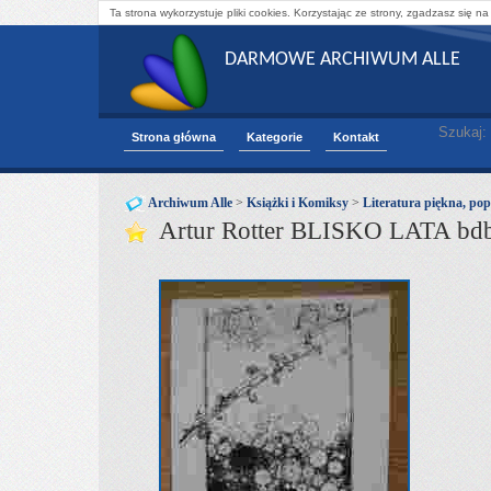
Ta strona wykorzystuje pliki cookies. Korzystając ze strony, zgadzasz się na
DARMOWE ARCHIWUM ALLE
Szukaj:
Strona główna
Kategorie
Kontakt
Archiwum Alle
>
Książki i Komiksy
>
Literatura piękna, pop
Artur Rotter BLISKO LATA bd