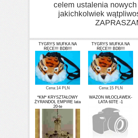
celem ustalenia nowych
jakichkolwiek wątpliwo
ZAPRASZA
TYGRYS MUFKA NA
TYGRYS MUFKA NA
RĘCE!!! BDB!!!
RĘCE!!! BDB!!!
Cena:14 PLN
Cena:15 PLN
*KM* KRYSZTAŁOWY
WAZON WŁOCŁAWEK-
ŻYRANDOL EMPIRE lata
LATA 60TE -1
20-te