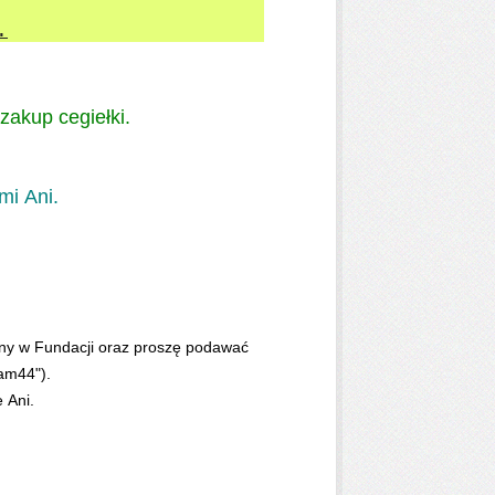
.
zakup cegiełki.
mi Ani.
nny w Fundacji oraz proszę podawać
dam44").
 Ani.