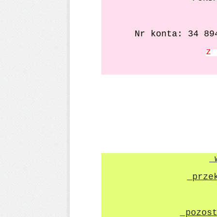
Nr konta: 34 8
z
w
przek
pozost