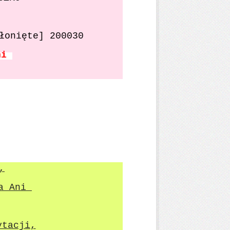
łonięte]
200030
Ani
,
la Ani
ytacji,