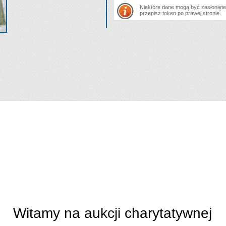
Niektóre dane mogą być zasłonięte.
przepisz token po prawej stronie.
Witamy na aukcji charytatywnej