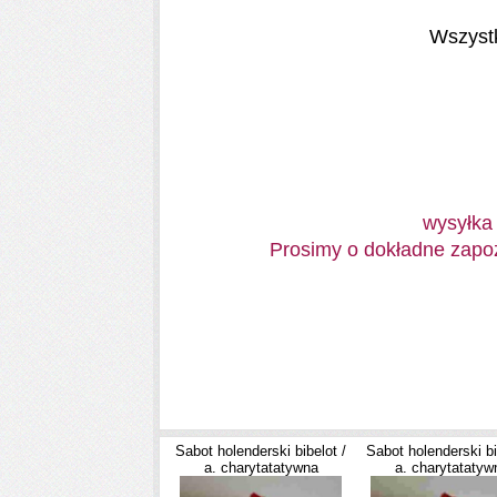
Wszystk
wysyłka 
Prosimy o dokładne zapozn
Sabot holenderski bibelot /
Sabot holenderski bi
a. charytatatywna
a. charytatatyw