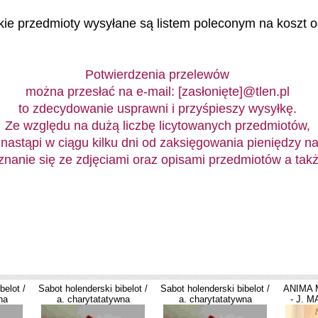
ie przedmioty wysyłane są listem poleconym na koszt o
Potwierdzenia przelewów
można przesłać na e-mail:
[zasłonięte]
@tlen.pl
to zdecydowanie usprawni i przyśpieszy wysyłkę.
Ze względu na dużą liczbę licytowanych przedmiotów,
nastąpi w ciągu kilku dni od zaksięgowania pieniędzy na
anie się ze zdjęciami oraz opisami przedmiotów a także 
belot /
Sabot holenderski bibelot /
Sabot holenderski bibelot /
ANIMA 
na
a. charytatatywna
a. charytatatywna
- J. 