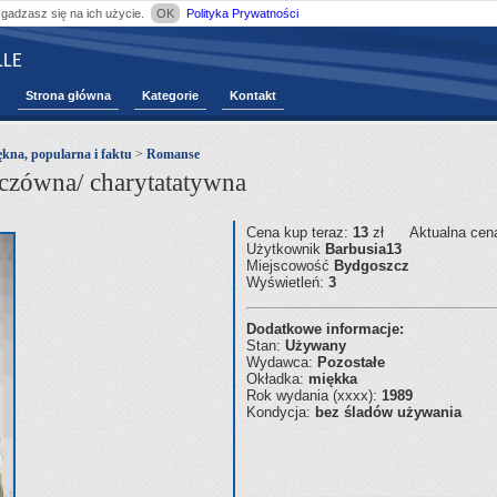
zgadzasz się na ich użycie.
OK
Polityka Prywatności
LE
Strona główna
Kategorie
Kontakt
ękna, popularna i faktu
>
Romanse
czówna/ charytatatywna
Cena kup teraz:
13
zł
Aktualna cen
Użytkownik
Barbusia13
Miejscowość
Bydgoszcz
Wyświetleń:
3
Dodatkowe informacje:
Stan:
Używany
Wydawca:
Pozostałe
Okładka:
miękka
Rok wydania (xxxx):
1989
Kondycja:
bez śladów używania