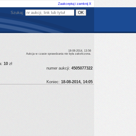
Zaakceptuj i zamknij X
Szukaj:
18-08-2014, 13:56
Aukcja w czasie sprawdzania nie była zakończona.
a:
10
zł
numer aukcji:
4505077322
Koniec:
18-08-2014, 14:05