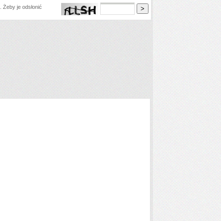
 Żeby je odsłonić