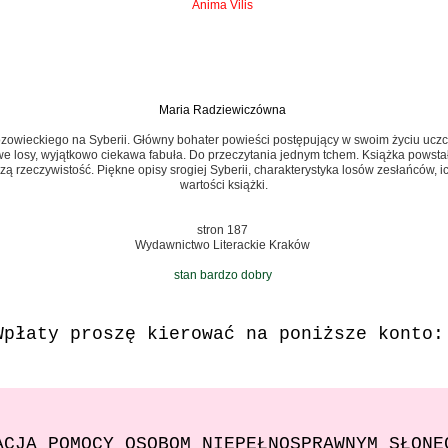
Anima Vilis
Maria Radziewiczówna
zowieckiego na Syberii. Główny bohater powieści postępujący w swoim życiu uczc
awe losy, wyjątkowo ciekawa fabuła. Do przeczytania jednym tchem. Książka powstała
ą rzeczywistość. Piękne opisy srogiej Syberii, charakterystyka losów zesłańców, i
wartości książki.
stron 187
Wydawnictwo Literackie Kraków
stan bardzo dobry
Wpłaty proszę kierować na poniższe konto:
ACJA POMOCY OSOBOM NIEPEŁNOSPRAWNYM SŁON