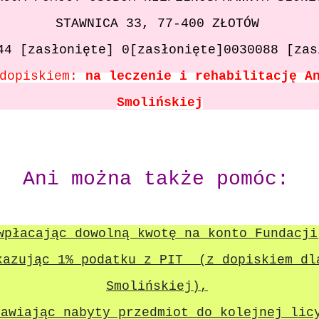
STAWNICA 33, 77-400 ZŁOTÓW
944
[zasłonięte]
0
[zasłonięte]
0030088
[zas
 dopiskiem:
na leczenie i rehabilitację 
Smolińskiej
Ani można także pomóc:
płacając dowolną kwotę na konto Fundacji
azując 1% podatku z PIT (z dopiskiem d
Smolińskiej),
awiając nabyty przedmiot do kolejnej lic