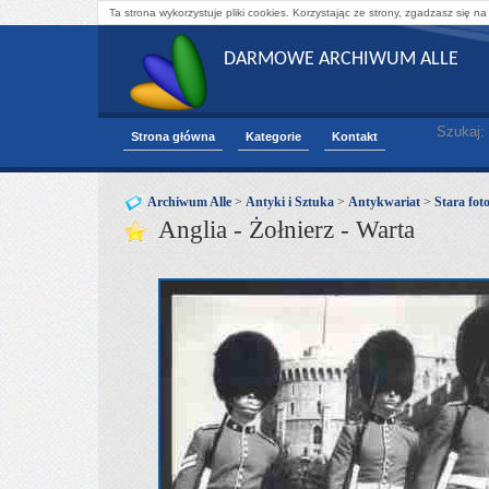
Ta strona wykorzystuje pliki cookies. Korzystając ze strony, zgadzasz się na
DARMOWE ARCHIWUM ALLE
Szukaj:
Strona główna
Kategorie
Kontakt
Archiwum Alle
>
Antyki i Sztuka
>
Antykwariat
>
Stara fot
Anglia - Żołnierz - Warta