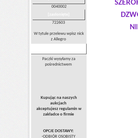
SZERO
0040002
DZWO
[zasłonięte]
722603
NI
W tytule przelewu wpisz nick
z Allegro
PRZESYŁKA
Paczki wysyłamy za
pośrednictwem
Kupując na naszych
aukcjach
akceptujesz regulamin w
zakładce o firmie
OPCJE DOSTAWY:
-ODBIÓR OSOBISTY