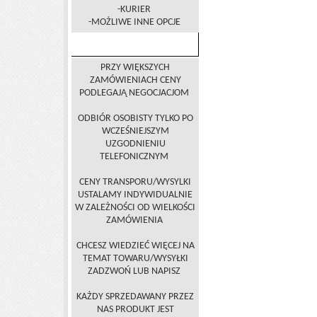
-KURIER
-MOŻLIWE INNE OPCJE
INFORMACJE
PRZY WIĘKSZYCH
ZAMÓWIENIACH CENY
PODLEGAJĄ NEGOCJACJOM
ODBIÓR OSOBISTY TYLKO PO
WCZEŚNIEJSZYM
UZGODNIENIU
TELEFONICZNYM
CENY TRANSPORU/WYSYLKI
USTALAMY INDYWIDUALNIE
W ZALEŻNOŚCI OD WIELKOŚCI
ZAMÓWIENIA
CHCESZ WIEDZIEĆ WIĘCEJ NA
TEMAT TOWARU/WYSYŁKI
ZADZWOŃ LUB NAPISZ
KAŻDY SPRZEDAWANY PRZEZ
NAS PRODUKT JEST