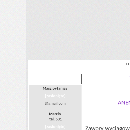
O
KONTAKT
Masz pytania?
[zasłonięte]
ANE
@gmail.com
Marcin
tel. 501
[zasłonięte]
Zawory wyciągowe