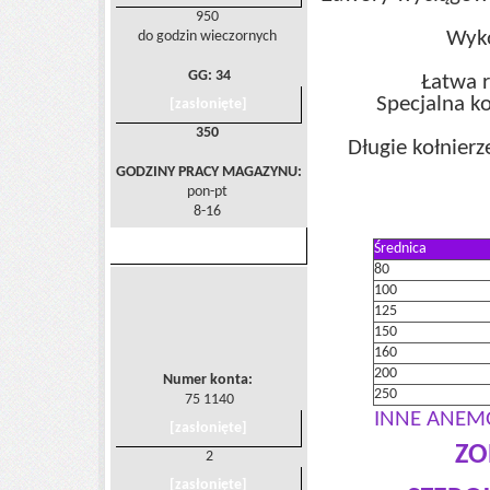
950
Wyko
do godzin wieczornych
GG:
34
Łatwa r
Specjalna k
[zasłonięte]
350
Długie kołnierz
GODZINY PRACY MAGAZYNU:
pon-pt
8-16
PŁATNOŚCI
Średnica
80
100
125
150
160
200
Numer konta:
250
75 1140
INNE ANEMO
[zasłonięte]
ZO
2
[zasłonięte]