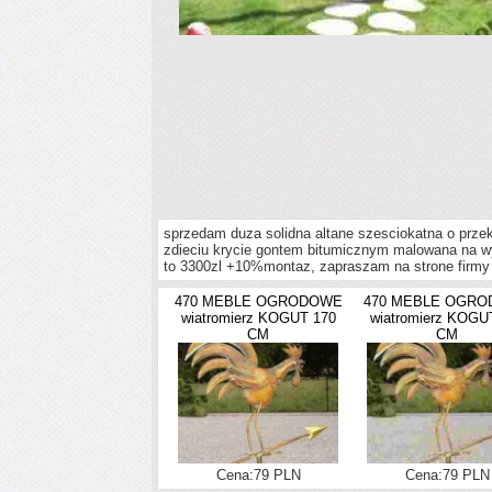
sprzedam duza solidna altane szesciokatna o prze
zdieciu krycie gontem bitumicznym malowana na wybr
to 3300zl +10%montaz, zapraszam na strone firmy w
470 MEBLE OGRODOWE
470 MEBLE OGR
wiatromierz KOGUT 170
wiatromierz KOGU
CM
CM
Cena:79 PLN
Cena:79 PLN