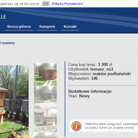
zgadzasz się na ich użycie.
OK
Polityka Prywatności
LE
Strona główna
Kategorie
Kontakt
i namioty
Cena kup teraz:
3 300
zł
Użytkownik
tomasz_os3
Miejscowość
maków podhalański
Wyświetleń:
146
Dodatkowe informacje:
Stan:
Nowy
Niektóre dane mogą być zasłonięte.
przepisz token po prawej stronie.