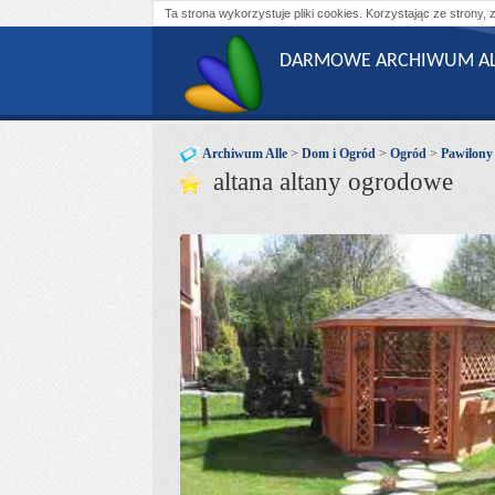
Ta strona wykorzystuje pliki cookies. Korzystając ze strony, 
DARMOWE ARCHIWUM AL
Archiwum Alle
>
Dom i Ogród
>
Ogród
>
Pawilony 
altana altany ogrodowe