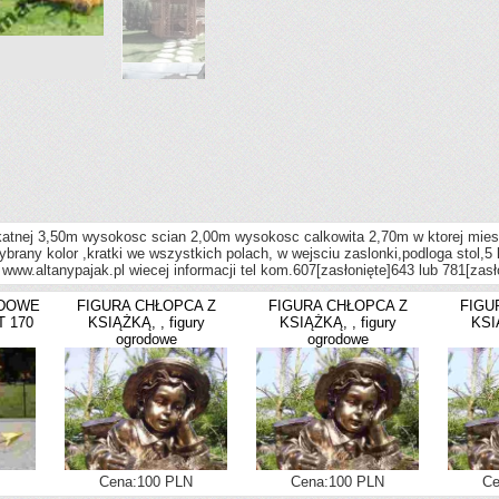
katnej 3,50m wysokosc scian 2,00m wysokosc calkowita 2,70m w ktorej miesci
any kolor ,kratki we wszystkich polach, w wejsciu zaslonki,podloga stol,5 l
ww.altanypajak.pl wiecej informacji tel kom.607
[zasłonięte]
643 lub 781
[zasł
ODOWE
FIGURA CHŁOPCA Z
FIGURA CHŁOPCA Z
FIGU
T 170
KSIĄŻKĄ, , figury
KSIĄŻKĄ, , figury
KSIĄ
ogrodowe
ogrodowe
Cena:100 PLN
Cena:100 PLN
Ce