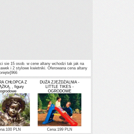
 sie 15 osob. w cene altany wchodzi tak jak na
awek i 2 stylowe kwietniki. Oferowana cena altany
onięte]
966
RA CHŁOPCA Z
DUŻA ZJEŻDŻALNIA -
ŻKĄ, , figury
LITTLE TIKES -
ogrodowe
OGRODOWE
na:100 PLN
Cena:199 PLN