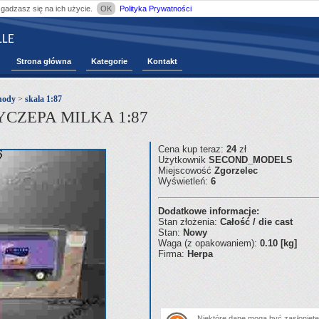
zgadzasz się na ich użycie.
OK
Polityka Prywatności
LE
Strona główna
Kategorie
Kontakt
hody
>
skala 1:87
CZEPA MILKA 1:87
Cena kup teraz:
24
zł
Użytkownik
SECOND_MODELS
Miejscowość
Zgorzelec
Wyświetleń:
6
Dodatkowe informacje:
Stan złożenia:
Całość / die cast
Stan:
Nowy
Waga (z opakowaniem):
0.10 [kg]
Firma:
Herpa
Niektóre dane mogą być zasłonięte.