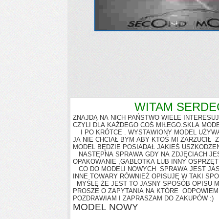
WITAM SERDECZNIE
ZNAJDĄ NA NICH PAŃSTWO WIELE INTERESUJ
CZYLI DLA KAŻDEGO COŚ MIŁEGO.SKLA MODELI
I PO KRÓTCE . WYSTAWIONY MODEL UŻYWAN
JA NIE CHCIAŁ BYM ABY KTOŚ MI ZARZUCIŁ
MODEL BĘDZIE POSIADAŁ JAKIEŚ USZKODZE
NASTĘPNA SPRAWA GDY NA ZDJĘCIACH JEST
OPAKOWANIE ,GABLOTKA LUB INNY OSPRZĘT
CO DO MODELI NOWYCH SPRAWA JEST JAS
INNE TOWARY RÓWNIEŻ OPISUJĘ W TAKI SP
MYŚLĘ ŻE JEST TO JASNY SPOSÓB OPISU MO
PROSZE O ZAPYTANIA NA KTÓRE ODPOWIEM 
POZDRAWIAM I ZAPRASZAM DO ZAKUPÓW :)
MODEL NOWY