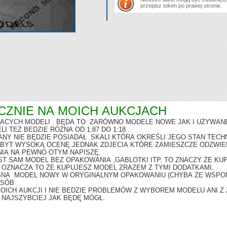
przepisz token po prawej stronie.
 NA MOICH AUKCJACH
ACYCH MODELI . BĘDA TO ZARÓWNO MODELE NOWE JAK I UŻYWANE 
 TEŻ BEDZIE RÓŻNA OD 1:87 DO 1:18 .
Y NIE BĘDZIE POSIADAŁ SKALI KTÓRA OKREŚLI JEGO STAN TECHN
 ZBYT WYSOKĄ OCENĘ.JEDNAK ZDJECIA KTÓRE ZAMIESZCZE ODZWIE
NIA NA PEWNO OTYM NAPISZĘ.
 SAM MODEL BEZ OPAKOWANIA ,GABLOTKI ITP. TO ZNACZY ŻE KUP
 OZNACZA TO ŻE KUPUJESZ MODEL ZRAZEM Z TYMI DODATKAMI.
NA MODEL NOWY W ORYGINALNYM OPAKOWANIU (CHYBA ŻE WSPO
OSÓB
ICH AUKCJI I NIE BEDZIE PROBLEMÓW Z WYBOREM MODELU ANI Z Z
NAJSZYBCIEJ JAK BĘDĘ MÓGŁ.