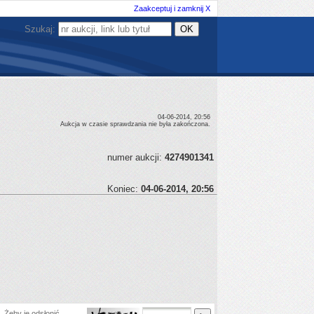
Zaakceptuj i zamknij X
Szukaj:
04-06-2014, 20:56
Aukcja w czasie sprawdzania nie była zakończona.
numer aukcji:
4274901341
Koniec:
04-06-2014, 20:56
 Żeby je odsłonić