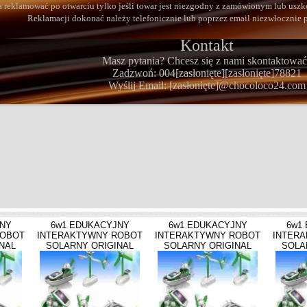
 reklamować po otwarciu tylko jeśli towar jest niezgodny z zamówionym lub usz
Reklamacji dokonać należy telefonicznie lub poprzez email niezwłocznie p
Kontakt
Masz pytania? Chcesz się z nami skontaktować
Zadzwoń: 004
[zasłonięte]
[zasłonięte]
78821
Wyślij Email:
[zasłonięte]
@chocoloco24.com
JNY
6w1 EDUKACYJNY
6w1 EDUKACYJNY
6w1
ROBOT
INTERAKTYWNY ROBOT
INTERAKTYWNY ROBOT
INTER
NAL
SOLARNY ORIGINAL
SOLARNY ORIGINAL
SOLA