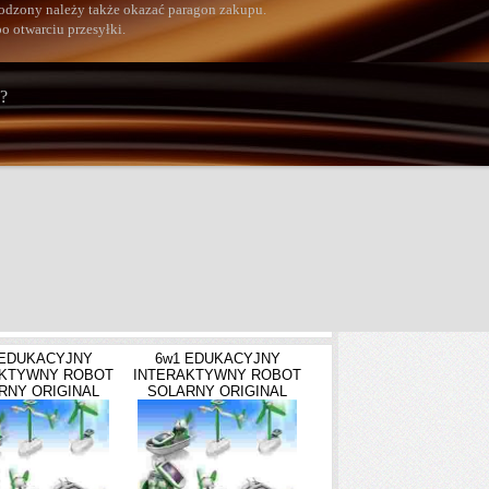
kodzony należy także okazać paragon zakupu.
o otwarciu przesyłki.
?
 EDUKACYJNY
6w1 EDUKACYJNY
AKTYWNY ROBOT
INTERAKTYWNY ROBOT
RNY ORIGINAL
SOLARNY ORIGINAL