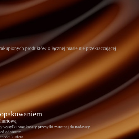
zakupionych produktów o łącznej masie nie przekraczającej
a
z opakowaniem
 hurtową
wysyłki oraz koszty przesyłki zwrotnej do nadawcy.
zed odbiorem.
cności kuriera.