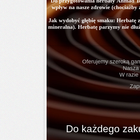
Do przygotowania herbaty Ahmad Tea
wpływ na nasze zdrowie (chociażby 
Jak wydobyć głębię smaku: Herbatę z
mineralna). Herbatę parzymy nie dłuż
Oferujemy szeroką gamę
Nasza 
W razie 
Zap
Do każdego zak