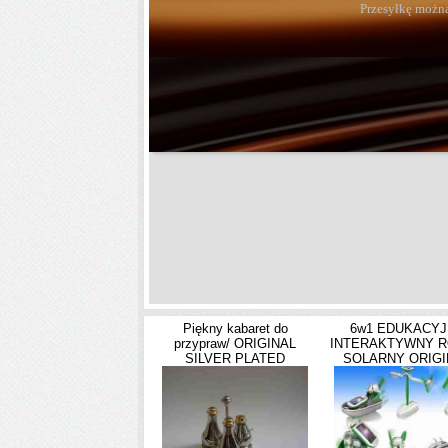
Przesyłkę można
Piękny kabaret do
6w1 EDUKACY
przypraw/ ORIGINAL
INTERAKTYWNY 
SILVER PLATED
SOLARNY ORIGI