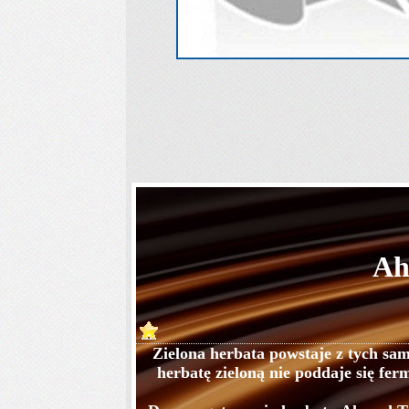
Ah
Zielona herbata powstaje z tych sam
herbatę zieloną nie poddaje się fe