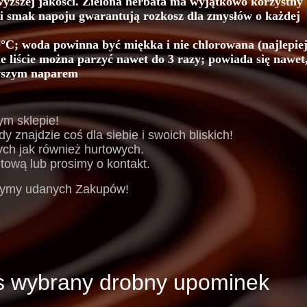
yższej jakości. Zielona herbata ma wyjątkowo korzystny
 i smak napoju gwarantują rozkosz dla zmysłów o każdej
°C; woda powinna być miękka i nie chlorowana (najlepie
e liście można parzyć nawet do 3 razy; powiada się nawet
owszym naparem
m sklepie!
znajdzie coś dla siebie i swoich bliskich!
ych jak również hurtowych.
tową lub prosimy o kontakt.
czymy udanych Zakupów!
s wybrany drobny upominek