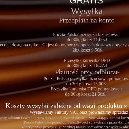
GRATIS
Wysyłka
Przedpłata na konto
Poczta Polska przesyłka biznesowa:
do 30kg koszt 11,00zł
econa dostępna tylko jeśli jest do wyboru w opcjach dostawy dotyczy 
2kg koszt 9,50zł
Przesyłka kurierska DPD
do 30kg koszt 16,47zł
Płatność przy odbiorze
Poczta Polska przesyłka biznesowa pobraniow
do 30kg koszt 15,00zł
Przesyłka kurierska DPD pobraniowa :
do 30kg koszt
21,50zł
Koszty wysyłki zależne od wagi produktu 
Wystawiamy Faktury VAT oraz prowadzimy sprzedaż
y odbioru i zwrotu przesyłki zgodnej z zamówieniem zamawiający ponosi koszty 
Poczta Polska nie przewiduje możliwości sprawdzenia przesyłki pr
W przypadku przesyłki kurierskiej należy sprawdzić przesyłkę w obe