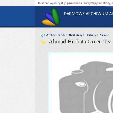
Ta strona wykorzystuje pliki cookies. Korzystając ze strony, 
DARMOWE ARCHIWUM AL
Archiwum Alle
>
Delikatesy
>
Herbaty
>
Zielone
Ahmad Herbata Green Tea O