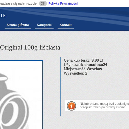
zgadzasz się na ich użycie.
OK
Polityka Prywatności
LE
Strona główna
Kategorie
Kontakt
riginal 100g liściasta
Cena kup teraz:
9.90
zł
Użytkownik
chocoloco24
Miejscowość
Wrocław
Wyświetleń:
2
Niektóre dane mogą być zasłonięte.
przepisz token po prawej stronie.