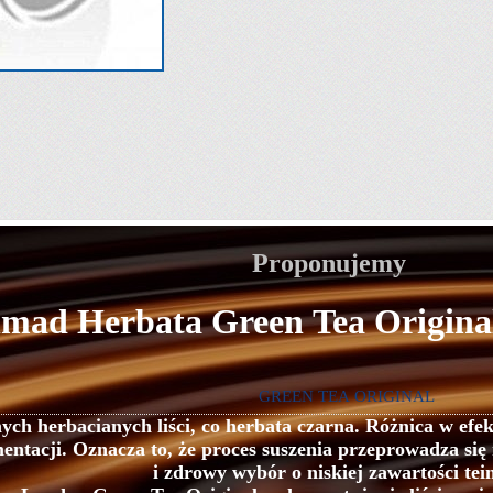
Proponujemy
mad Herbata Green Tea Original 
GREEN TEA ORIGINAL
ych herbacianych liści, co herbata czarna. Różnica w efe
rmentacji. Oznacza to, że proces suszenia przeprowadza s
i zdrowy wybór o niskiej zawartości tei