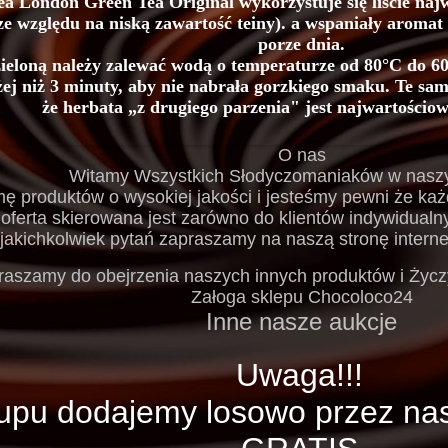
 London Green Tea Original wykorzystuje się liście najw
ze względu na niską zawartość teiny). a wspaniały aromat
porze dnia.
ieloną należy zalewać wodą o temperaturze od 80°C do 60
ej niż 3 minuty, aby nie nabrała gorzkiego smaku. Te sam
że herbata „z drugiego parzenia" jest najwartości
O nas
Witamy Wszystkich Słodyczomaniaków w naszy
 produktów o wysokiej jakości i jesteśmy pewni że każdy 
oferta skierowana jest zarówno do klientów indywidualn
jakichkolwiek pytań zapraszamy na naszą stronę interne
raszamy do obejrzenia naszych innych produktów i Ży
Załoga sklepu Chocoloco24
Inne nasze aukcje
Uwaga!!!
upu dodajemy losowo przez na