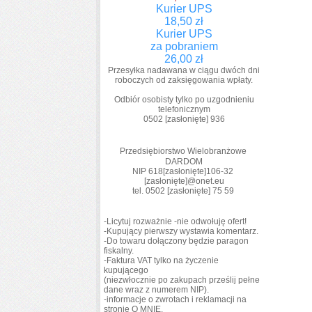
Kurier UPS
18,50 zł
Kurier UPS
za pobraniem
26,00 zł
Przesyłka nadawana w ciągu dwóch dni
roboczych od zaksięgowania wpłaty.
Odbiór osobisty tylko po uzgodnieniu
telefonicznym
0502
[zasłonięte]
936
Kontakt
Przedsiębiorstwo Wielobranżowe
DARDOM
NIP 618
[zasłonięte]
106-32
[zasłonięte]
@onet.eu
tel. 0502
[zasłonięte]
75 59
Regulamin
-Licytuj rozważnie -nie odwołuję ofert!
-Kupujący pierwszy wystawia komentarz.
-Do towaru dołączony będzie paragon
fiskalny.
-Faktura VAT tylko na życzenie
kupującego
(niezwłocznie po zakupach prześlij pełne
dane wraz z numerem NIP).
-informacje o zwrotach i reklamacji na
stronie O MNIE.