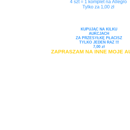
4 szt = 1 komplet na Allegro
Tylko za 1,00 zł
KUPUJĄC NA KILKU
AUKCJACH
ZA PRZESYŁKĘ PŁACISZ
TYLKO JEDEN RAZ !!!
7,00 zł
ZAPRASZAM NA INNE MOJE A