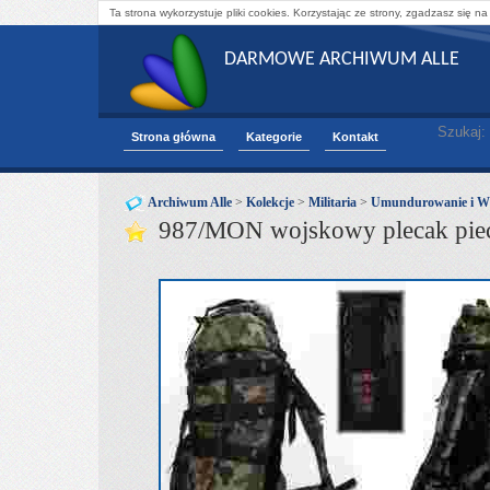
Ta strona wykorzystuje pliki cookies. Korzystając ze strony, zgadzasz się na
DARMOWE ARCHIWUM ALLE
Szukaj:
Strona główna
Kategorie
Kontakt
Archiwum Alle
>
Kolekcje
>
Militaria
>
Umundurowanie i W
987/MON wojskowy plecak piec