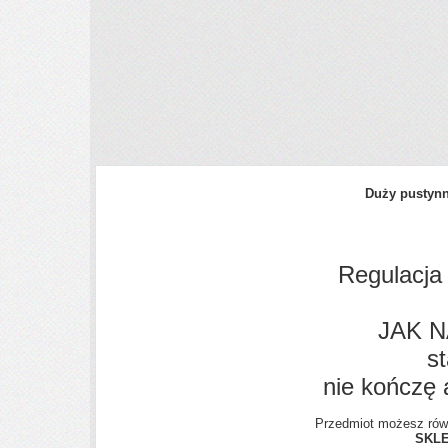
Duży pustynn
Regulacja 
JAK N
st
nie kończę 
Przedmiot możesz równ
SKL