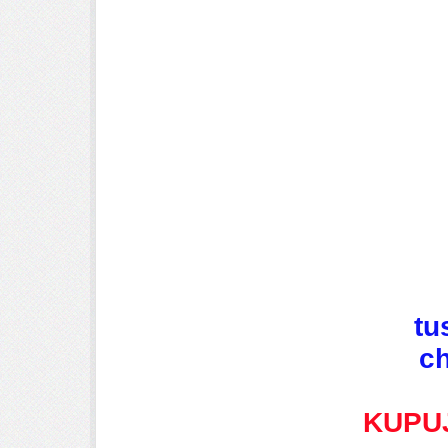
tu
ch
KUPU