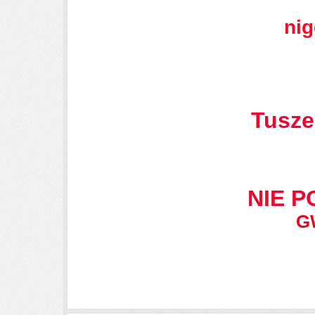
nig
Tusze
NIE 
G