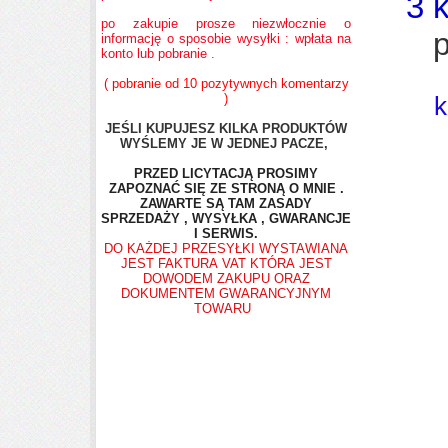
3 k
po zakupie prosze niezwłocznie o
p
informację o sposobie wysyłki : wpłata na
konto lub pobranie .
( pobranie od 10 pozytywnych komentarzy
)
k
JEŚLI KUPUJESZ KILKA PRODUKTÓW
WYŚLEMY JE W JEDNEJ PACZE,
PRZED LICYTACJĄ PROSIMY
ZAPOZNAĆ SIĘ ZE STRONĄ O MNIE .
ZAWARTE SĄ TAM ZASADY
SPRZEDAŻY , WYSYŁKA , GWARANCJE
I SERWIS.
DO KAŻDEJ PRZESYŁKI WYSTAWIANA
JEST FAKTURA VAT KTÓRA JEST
DOWODEM ZAKUPU ORAZ
DOKUMENTEM GWARANCYJNYM
TOWARU