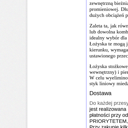
zewnętrzną bieżni
promieniowej. Dłu
dużych obciążeń p
Zaleta ta, jak ró
lub dowolna kombi
idealny wybór dla
Łożyska te mogą 
kierunku
, wymagan
ustawionego przec
Łożyska stożkowe
wewnętrzny) i pie
W celu wyelimino
styk liniowy mied
Dostawa
Do każdej przesy
jest realizowana
płatności przy o
PRIORYTETEM, za
Przy zakupie kilk