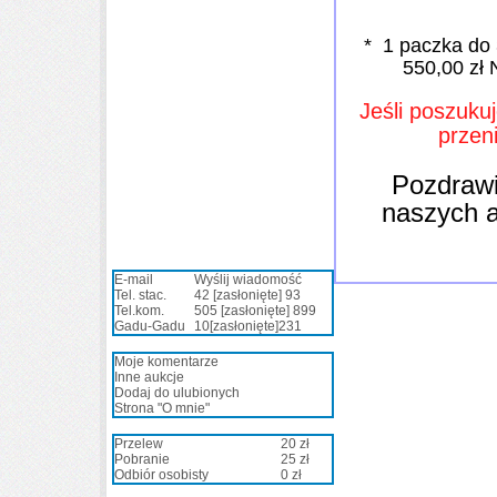
* 1 paczk
a do
550,00 zł
Jeśli poszuku
przen
Pozd
raw
naszych a
E-mail
Wyślij wiadomość
Tel. stac.
42
[zasłonięte]
93
Tel.kom.
505
[zasłonięte]
899
Gadu-Gadu
10
[zasłonięte]
231
Moje komentarze
Inne aukcje
Dodaj do ulubionych
Strona "O mnie"
Przelew
20 zł
Pobranie
25 zł
Odbiór osobisty
0 zł