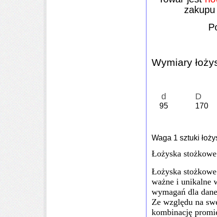
zakupu
P
Wymiary łoży
d D
95 170
4
Waga 1 sztuki łoży
Łożyska stożkowe
Łożyska stożkowe
ważne i unikalne 
wymagań dla dane
Ze względu na s
kombinację promi