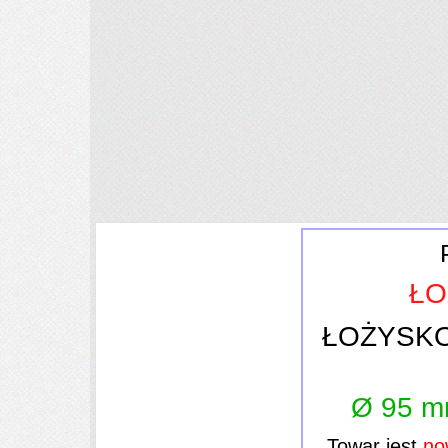
Ł
ŁOŻYSK
Ø 95 m
Towar jest
no