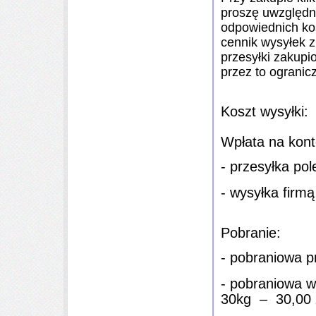
proszę uwzględni
odpowiednich ko
cennik wysyłek z
przesyłki zakup
przez to ogranic
Koszt wysyłki:
Wpłata na kont
-
przesyłka
pol
- wysyłka firm
Pobranie
:
-
pobran
iowa
p
- pobraniowa w
30kg –
30
,00 