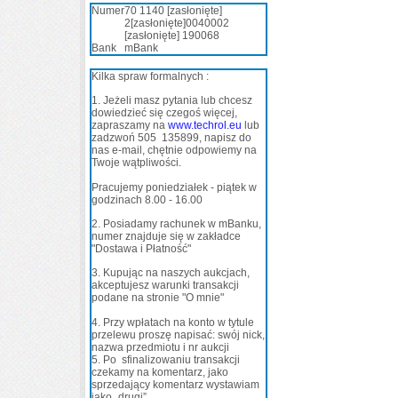
Numer
70 1140
[zasłonięte]
2
[zasłonięte]
0040002
[zasłonięte]
190068
Bank
mBank
Kilka spraw formalnych :
1. Jeżeli masz pytania lub
chcesz
dowiedzieć
się
cze
goś więcej,
zapraszamy na
www.techrol.eu
lub
zadzwoń
505 135
899
, na
pisz do
nas
e-mail, chętnie odpowiem
y
na
Twoje wątpliwości
.
Pracujemy poniedziałek - piątek w
godzinach 8.00 - 16.00
2
. Posiadamy rachunek w mBanku,
numer znajduje się w zakładce
"Dostawa i Płatność"
3.
Kupując na naszych aukcjach,
akceptujesz warunki transakcji
podane na stronie
"O mnie"
4
.
Przy wpłatach na konto w tytule
przelewu proszę napisać: swój nick,
nazwa przedmiotu i nr aukcji
5
. Po sfinalizowaniu transakcji
czekamy na komentarz, jako
sprzedający komentarz wystawiam
jako „drugi”