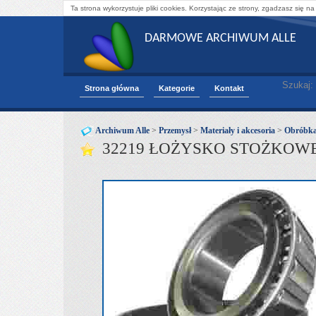
Ta strona wykorzystuje pliki cookies. Korzystając ze strony, zgadzasz się na
DARMOWE ARCHIWUM ALLE
Szukaj:
Strona główna
Kategorie
Kontakt
Archiwum Alle
>
Przemysł
>
Materiały i akcesoria
>
Obróbka
32219 ŁOŻYSKO STOŻKOWE 9