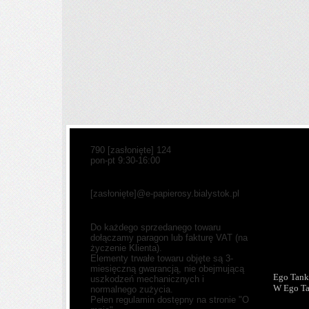
790
[zasłonięte]
124
pon-pt 9:30-16:00
[zasłonięte]
@e-papierosy.bialystok.pl
Do każdego sprzedanego towaru
dołączamy paragon lub fakturę VAT (na
życzenie Klienta).
Elementy trwałe towaru objęte są 3-
miesięczną gwarancją, nie obejmującą
Ego Tank
uszkodzeń mechanicznych i
W Ego T
normalnego zużycia.
Pełen regulamin dostępny na stronie "O