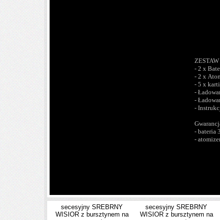
ZESTAW
- 2 x Ba
- 2 x Ato
- 5 x kar
- Ładowa
- Ładowa
- Instruk
Gwarancj
- bateria 
- atomize
secesyjny SREBRNY
secesyjny SREBRNY
WISIOR z bursztynem na
WISIOR z bursztynem na