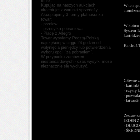
mnie".
Kupując na naszych aukcjach
W ten spo
akceptujesz warunki sprzedaży.
atomizera
Akceptujemy
3 formy płatności
za
towar:
- przelew
W końcu n
- przesyłka pobraniowa
System T
- Płacę z Allegro
kartridże
Towar wysyłamy Pocztą-Polską
najczęściej
w ciągu 24 godzin
od
Kartirdż 
wpłynięcia pieniędzy lub potwierdzenia
wyboru opcji "za pobraniem".
W przypadku zamówień
niestandardowych - czas wysyłki może
nieznacznie się wydłużyć.
Główne z
- kartird
- czysty
- pozwala
- łatwość
Zestaw 
JEDEN 
- DŁUGO
- ŚREDN