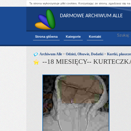
Ta strona wykorzystuje pliki cookies. Korzystając ze strony, zgadzasz się na
DARMOWE ARCHIWUM ALLE
Szukaj:
Strona główna
Kategorie
Kontakt
Archiwum Alle
>
Odzież, Obuwie, Dodatki
>
Kurtki, płaszcze
--18 MIESIĘCY-- KURTECZ