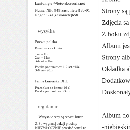
[zasłonięte]
@foto-akcesoria.net
Strony są 
Numer NIP: 949
[zasłonięte]
185-01
Regon: 241
[zasłonięte]
658
Zdjęcia s
wysyłka
Z boku zdj
Poczta polska
Album jest
Przedpłata na konto:
1szt = 10zł
Strony al
2szt = 12zł
3-6 szt = 16zł
Paczka pobraniowa: 1-2 szt.=15zł
Okładka a
3-6 szt= 20zł
Dodatkowo
Firma kurierska DHL
Przedpłata na konto: 16 zł
Doskonały
Paczka pobraniowa: 24 zł
regulamin
Album dos
1. Wszystkie ceny są cenami brutto.
2. Po wygranej aukcji prosimy
-niebiesk
NIEZWŁOCZNIE przesłać e-mail na