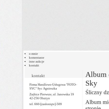
o mnie
komentarze
inne aukcje
kontakt
Album 
kontakt
Sky
Firma Handlowo-Usługowa "FOTO-
SYC" Syc Agnieszka
Śliczny dz
Zrębice Pierwsze, ul. Janowska 19
42-256 Olsztyn
Album mie
tel. 660-
[zasłonięte]
-509
stronie.