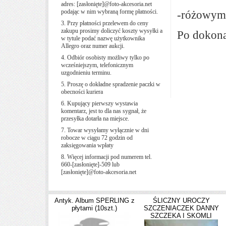
adres:
[zasłonięte]
@foto-akcesoria.net
podając w nim wybraną formę płatności.
-różowym
3. Przy płatności przelewem do ceny
zakupu prosimy doliczyć koszty wysyłki a
Po dokona
w tytule podać nazwę użytkownika
Allegro oraz numer aukcji.
4. Odbiór osobisty możliwy tylko po
wcześniejszym, telefonicznym
uzgodnieniu terminu.
5. Proszę o dokładne spradzenie paczki w
obecności kuriera
6. Kupujący pierwszy wystawia
komentarz, jest to dla nas sygnał, że
przesyłka dotarła na miejsce.
7. Towar wysyłamy wyłącznie w dni
robocze w ciągu 72 godzin od
zaksięgowania wpłaty
8. Więcej informacji pod numerem tel.
660-
[zasłonięte]
-509 lub
[zasłonięte]
@foto-akcesoria.net
Antyk. Album SPERLING z
ŚLICZNY UROCZY
płytami (10szt.)
SZCZENIACZEK DANNY
SZCZEKA I SKOMLI