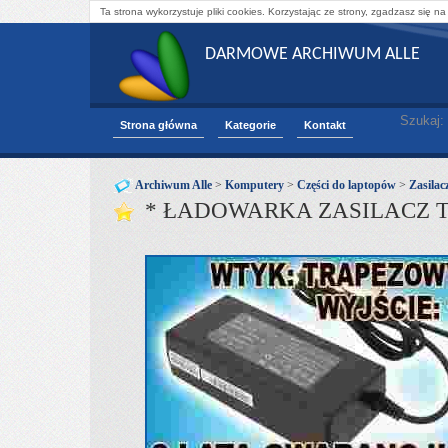
Ta strona wykorzystuje pliki cookies. Korzystając ze strony, zgadzasz się na
DARMOWE ARCHIWUM ALLE
Szukaj:
Strona główna
Kategorie
Kontakt
Archiwum Alle
>
Komputery
>
Części do laptopów
>
Zasilac
* ŁADOWARKA ZASILACZ TOS